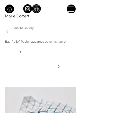
Marie Gobert
Back to Gallery
Bas-Relief. Papier, aquarelle et vernis nacré.