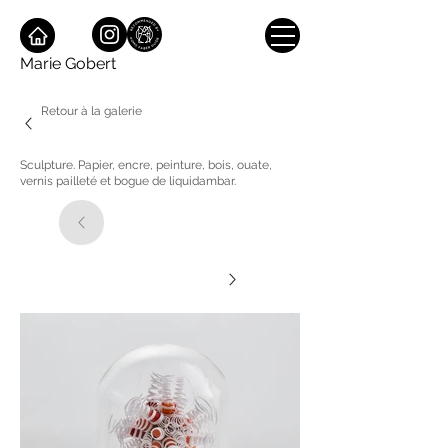
Marie Gobert
Retour à la galerie
Sculpture. Papier, encre, peinture, bois, ouate,
vernis pailleté et bogue de liquidambar.