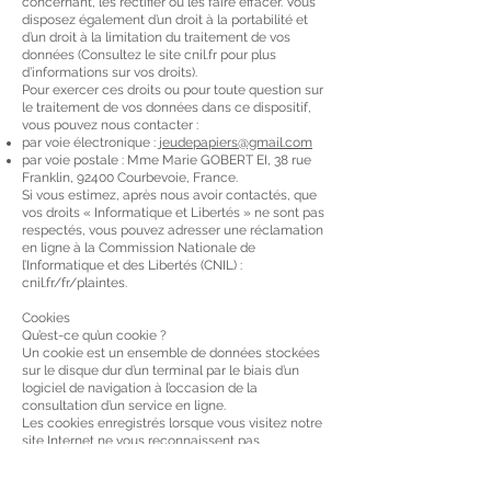
concernant, les rectifier ou les faire effacer. Vous
disposez également d’un droit à la portabilité et
d’un droit à la limitation du traitement de vos
données (Consultez le site cnil.fr pour plus
d’informations sur vos droits).
Pour exercer ces droits ou pour toute question sur
le traitement de vos données dans ce dispositif,
vous pouvez nous contacter :
par voie électronique :
jeudepapiers@gmail.com
par voie postale : Mme Marie GOBERT EI, 38 rue
Franklin, 92400 Courbevoie, France.
Si vous estimez, après nous avoir contactés, que
vos droits « Informatique et Libertés » ne sont pas
respectés, vous pouvez adresser une réclamation
en ligne à la Commission Nationale de
l’Informatique et des Libertés (CNIL) :
cnil.fr/fr/plaintes.
Cookies
Qu’est-ce qu’un cookie ?
Un cookie est un ensemble de données stockées
sur le disque dur d’un terminal par le biais d’un
logiciel de navigation à l’occasion de la
consultation d’un service en ligne.
Les cookies enregistrés lorsque vous visitez notre
site Internet ne vous reconnaissent pas
personnellement en tant qu’individu, mais
reconnaissent seulement l’appareil que vous