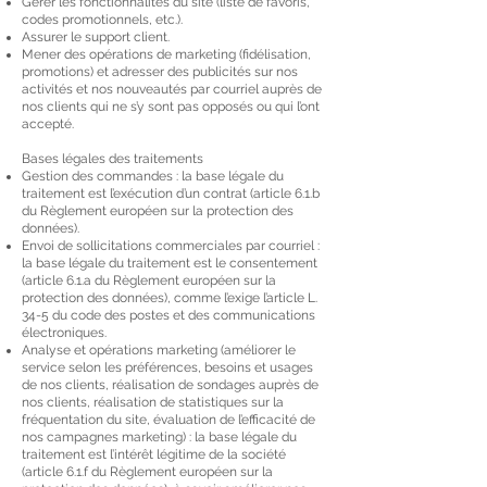
Gérer les fonctionnalités du site (liste de favoris,
codes promotionnels, etc.).
Assurer le support client.
Mener des opérations de marketing (fidélisation,
promotions) et adresser des publicités sur nos
activités et nos nouveautés par courriel auprès de
nos clients qui ne s’y sont pas opposés ou qui l’ont
accepté.
Bases légales des traitements
Gestion des commandes : la base légale du
traitement est l’exécution d’un contrat (article 6.1.b
du Règlement européen sur la protection des
données).
Envoi de sollicitations commerciales par courriel :
la base légale du traitement est le consentement
(article 6.1.a du Règlement européen sur la
protection des données), comme l’exige l’article L.
34-5 du code des postes et des communications
électroniques.
Analyse et opérations marketing (améliorer le
service selon les préférences, besoins et usages
de nos clients, réalisation de sondages auprès de
nos clients, réalisation de statistiques sur la
fréquentation du site, évaluation de l’efficacité de
nos campagnes marketing) : la base légale du
traitement est l’intérêt légitime de la société
(article 6.1.f du Règlement européen sur la